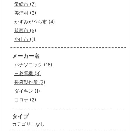
常総市
(7)
美浦村
(3)
かすみがうら市
(4)
筑西市
(5)
小山市
(1)
メーカー名
パナソニック
(16)
三菱電機
(3)
長府製作所
(7)
ダイキン
(1)
コロナ
(2)
タイプ
カテゴリーなし