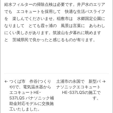
給水フィルターの掃除点検は必要です。井戸水のエリア
でも エコキュートを採用して 快適な生活バスライフ
を 楽しんでくださいませ。稲敷市は 水郷国定公園に
なりまして とても霞ヶ浦の 風景は言葉に あらわし
にくい美しさがあります。筑波山を夕暮れに眺めます
と 茨城県民で良かったと感じるものが有ります。
つくば市 作谷(つくり
土浦市の永国で 新型パ
や)で、電気温水器から
ナソニックエコキュート
エコキュートHE-
HE-S37LQSの施工で
S37LQS パナソニック補
す。
助金対応モデルに交換施
工いたしました。