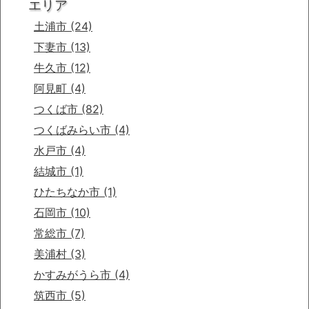
エリア
土浦市
(24)
下妻市
(13)
牛久市
(12)
阿見町
(4)
つくば市
(82)
つくばみらい市
(4)
水戸市
(4)
結城市
(1)
ひたちなか市
(1)
石岡市
(10)
常総市
(7)
美浦村
(3)
かすみがうら市
(4)
筑西市
(5)