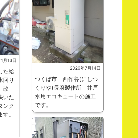
年1月13日
2026年7月14日
した給
つくば市 西作谷(にしつ
水回り
くりや)長府製作所 井戸
 改
水用エコキュートの施工
決いた
です。
タンク
ます。