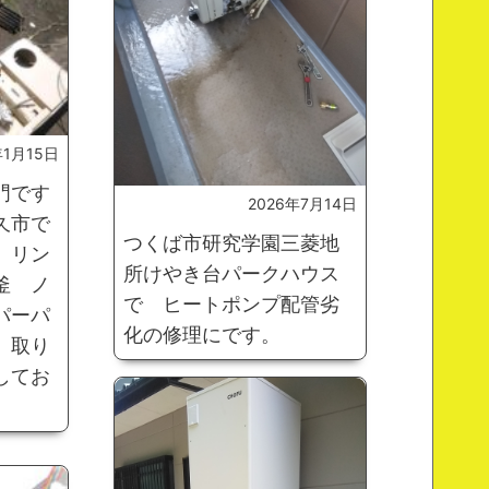
年1月15日
門です
2026年7月14日
久市で
つくば市研究学園三菱地
 リン
所けやき台パークハウス
釜 ノ
で ヒートポンプ配管劣
パーパ
化の修理にです。
 取り
してお