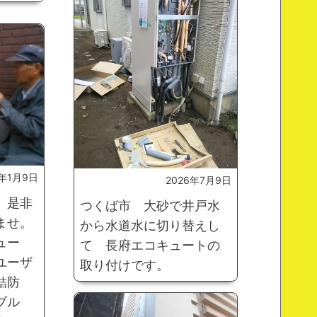
6年1月9日
2026年7月9日
。是非
つくば市 大砂で井戸水
ませ。
から水道水に切り替えし
ュー
て 長府エコキュートの
ユーザ
取り付けです。
結防
ブル