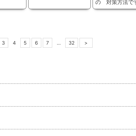
の 対策方法で
3
4
5
6
7
…
32
>