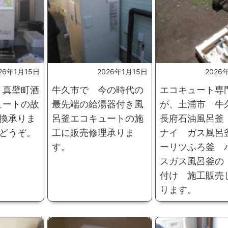
26年1月15日
2026年1月15日
2026
 真壁町酒
牛久市で 今の時代の
エコキュート専
ュートの故
最先端の給湯器付き風
が、土浦市 牛
換承りま
呂釜エコキュートの施
長府石油風呂釜
どうぞ。
工に販売修理承りま
ナイ ガス風呂
す。
ーリツふろ釜 
スガス風呂釜の
付け 施工販売
ります。