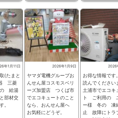
026年1月11日
2026年1月9日
202
取(たまと
ヤマダ電機グループお
お得な情報です
水器 三菱
んせん屋コスモスベリ
読んでください
の 給湯
ーズ加盟店 つくば市
土浦市でエコキ
と部材交
でエコキュートのこと
ト ご利用の 
す。
なら、おんせん屋へ
ー様 冬の 凍
お気軽にどうぞ。
止 故障にトラ