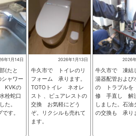
26年1月14日
2026年1月13日
2026
部(たと
牛久市で トイレのリ
牛久市で 凍結
のシャワー
フォーム 承ります。
湯器配管および
 KVKの
TOTOトイレ ネオレ
の トラブルを
水栓蛇口
スト 、ピュアレストの
修 手直し 解
した。
交換 お気軽にどう
しました。石油
イプです。
ぞ。リクシルも売れて
の交換も 承り
ます。